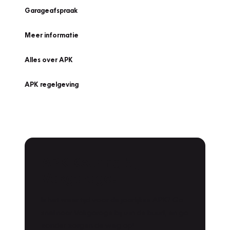
Garageafspraak
Meer informatie
Alles over APK
APK regelgeving
APK Keuring bij
Vakgarage!
Is het weer tijd voor de jaarlijkse APK? Ga
snel naar Vakgarage bij u in de buurt, en ga
zonder zorgen de weg op!