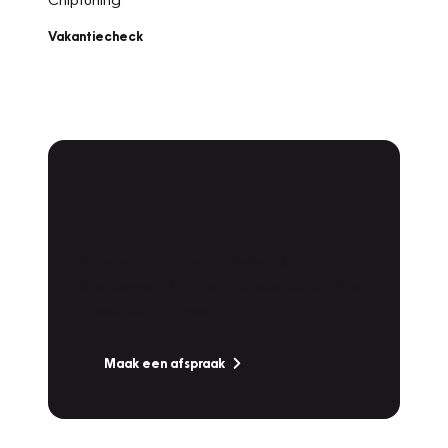
Vakantiecheck
Plan een
Werkplaatsafspraak
Is uw auto toe aan Onderhoud,
Bandenwissel of een Vakantiecheck? Plan
online een afspraak!
Maak een afspraak