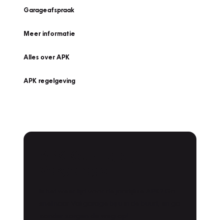
Garageafspraak
Meer informatie
Alles over APK
APK regelgeving
APK Keuring bij
Vakgarage!
Is het weer tijd voor de jaarlijkse APK? Ga
snel naar Vakgarage bij u in de buurt, en ga
zonder zorgen de weg op!