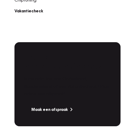
Vakantiecheck
Plan een
Werkplaatsafspraak
Is uw auto toe aan Onderhoud,
Bandenwissel of een Vakantiecheck? Plan
online een afspraak!
Maak een afspraak