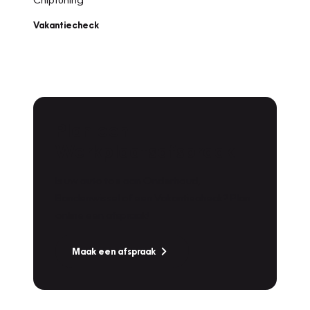
Vakantiecheck
Plan een
Werkplaatsafspraak
Is uw auto toe aan Onderhoud,
Bandenwissel of een Vakantiecheck? Plan
online een afspraak!
Maak een afspraak