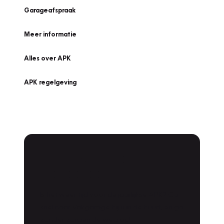
Garageafspraak
Meer informatie
Alles over APK
APK regelgeving
APK Keuring bij
Vakgarage!
Is het weer tijd voor de jaarlijkse APK? Ga
snel naar Vakgarage bij u in de buurt, en ga
zonder zorgen de weg op!