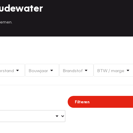
Oudewater
 nemen.
erstand
Bouwjaar
Brandstof
BTW / marge
Filteren