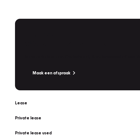
Plan een
Werkplaatsafspraak
Is uw auto toe aan Onderhoud, Bandenwissel of een Va
Maak een afspraak
Lease
Private lease
Private lease used