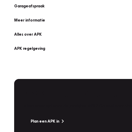
Garageafspraak
Meer informatie
Alles over APK
APK regelgeving
APK Keuring bij Vakgarage!
Is het weer tijd voor de jaarlijkse APK? Ga snel naar V
Plan een APK in