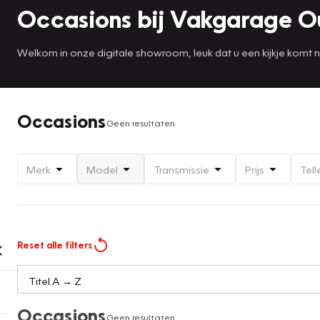
Occasions bij Vakgarage 
Welkom in onze digitale showroom, leuk dat u een kijkje komt
Occasions
Geen resultaten
Merk
Model
Transmissie
Prijs
Tell
Reset alle filters
Occasions
Geen resultaten