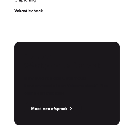
Vakantiecheck
Plan een
Werkplaatsafspraak
Is uw auto toe aan Onderhoud,
Bandenwissel of een Vakantiecheck? Plan
online een afspraak!
Maak een afspraak