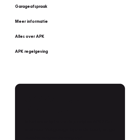
Garageafspraak
Meer informatie
Alles over APK
APK regelgeving
APK Keuring bij
Vakgarage!
Is het weer tijd voor de jaarlijkse APK? Ga
snel naar Vakgarage bij u in de buurt, en ga
zonder zorgen de weg op!