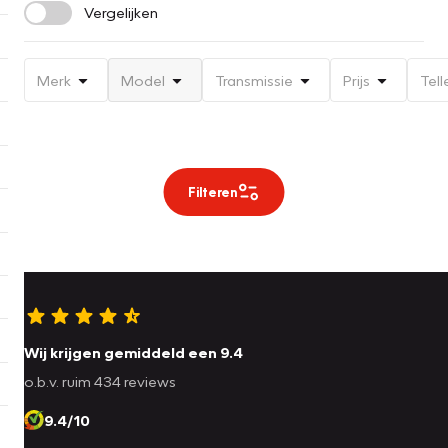
Vergelijken
Merk
Model
Transmissie
Prijs
Tell
Filteren
Wij krijgen gemiddeld een 9.4
o.b.v. ruim 434 reviews
9.4/10